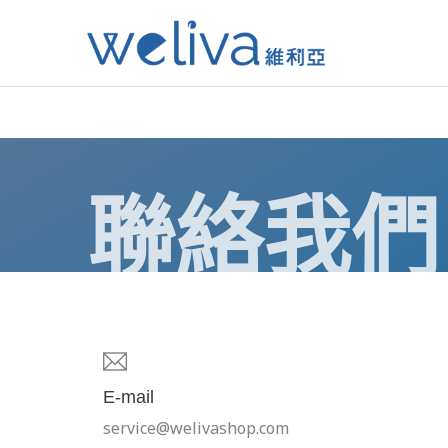
聯絡我們
E-mail
service@welivashop.com